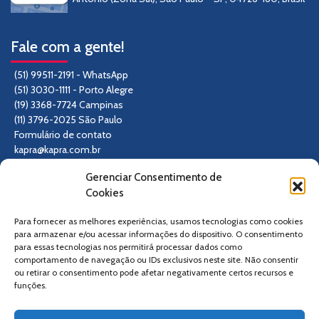
Fale com a gente!
(51) 99511-2191 - WhatsApp
(51) 3030-1111 - Porto Alegre
(19) 3368-7724 Campinas
(11) 3796-2025 São Paulo
Formulário de contato
kapra@kapra.com.br
Gerenciar Consentimento de
Siga-nos
Cookies
Para fornecer as melhores experiências, usamos tecnologias como cookies
para armazenar e/ou acessar informações do dispositivo. O consentimento
para essas tecnologias nos permitirá processar dados como
comportamento de navegação ou IDs exclusivos neste site. Não consentir
ou retirar o consentimento pode afetar negativamente certos recursos e
funções.