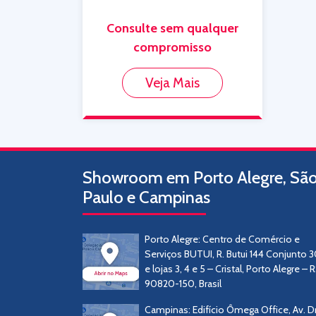
Consulte sem qualquer
compromisso
Veja Mais
Showroom em Porto Alegre, Sã
Paulo e Campinas
Porto Alegre: Centro de Comércio e
Serviços BUTUI, R. Butui 144 Conjunto 
e lojas 3, 4 e 5 – Cristal, Porto Alegre – R
90820-150, Brasil
Campinas: Edifício Ômega Office, Av. Dr