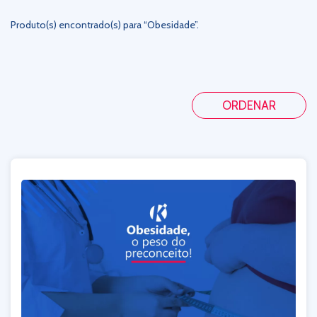
Produto(s) encontrado(s) para “Obesidade”.
ORDENAR
De A-Z
De Z-A