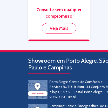
Consulte sem qualquer
compromisso
Veja Mais
Showroom em Porto Alegre, Sã
Paulo e Campinas
Porto Alegre: Centro de Comércio e
Serviços BUTUI, R. Butui 144 Conjunto 
e lojas 3, 4 e 5 – Cristal, Porto Alegre – R
90820-150, Brasil
Campinas: Edifício Ômega Office, Av. Dr