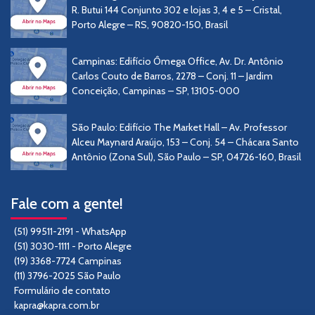
R. Butui 144 Conjunto 302 e lojas 3, 4 e 5 – Cristal,
Porto Alegre – RS, 90820-150, Brasil
Campinas: Edifício Ômega Office, Av. Dr. Antônio
Carlos Couto de Barros, 2278 – Conj. 11 – Jardim
Conceição, Campinas – SP, 13105-000
São Paulo: Edifício The Market Hall – Av. Professor
Alceu Maynard Araújo, 153 – Conj. 54 – Chácara Santo
Antônio (Zona Sul), São Paulo – SP, 04726-160, Brasil
Fale com a gente!
(51) 99511-2191 - WhatsApp
(51) 3030-1111 - Porto Alegre
(19) 3368-7724 Campinas
(11) 3796-2025 São Paulo
Formulário de contato
kapra@kapra.com.br