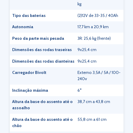
kg
Tipo das baterias
(2)12V de 33-35 / 40Ah
Autonomia
17,7 km a 20,9 km
Peso da parte mais pesada
3R: 25,6 kg (frente)
Dimensões das rodas traseiras
9x25,4 cm
Dimensões das rodas dianteiras
9x25,4 cm
Carregador Bivolt
Externo 3,5A / 5A / 100-
240v
Inclinação máxima
6°
Altura da base do assento até o
38,7 cm a 43,8 cm
assoalho
Altura da base do assento até o
55,8 cm a 61 cm
chão