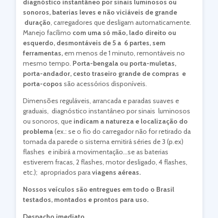
diagnóstico instantâneo por sinais luminosos ou
sonoros, baterias leves e não viciáveis de grande
duração
, carregadores que desligam automaticamente.
Manejo facílimo
com uma só mão, lado direito ou
esquerdo, desmontáveis de 5 a 6 partes, sem
ferramentas,
em menos de 1 minuto, remontáveis no
mesmo tempo.
Porta-bengala ou porta-muletas,
porta-andador, cesto traseiro grande
de compras e
porta-copos
são acessórios disponíveis.
Dimensões reguláveis, arrancada e paradas suaves e
graduais, diagnóstico instantâneo por sinais luminosos
ou sonoros, que
indicam a natureza e localização do
problema
(ex.: se o fio do carregador não for retirado da
tomada da parede o sistema emitirá séries de 3 (p.ex)
flashes e inibirá a movimentação…se as baterias
estiverem fracas, 2 flashes, motor desligado, 4 flashes,
etc.); apropriados para
viagens aéreas.
Nossos veículos são entregues em todo o Brasil
testados, montados e prontos para uso.
Despacho imediato.