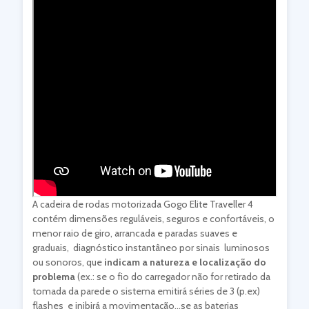
A cadeira de rodas motorizada Gogo Elite Traveller 4
contém dimensões reguláveis, seguros e confortáveis, o
menor raio de giro, arrancada e paradas suaves e
graduais, diagnóstico instantâneo por sinais luminosos
ou sonoros, que
indicam a natureza e localização do
problema
(ex.: se o fio do carregador não for retirado da
tomada da parede o sistema emitirá séries de 3 (p.ex)
flashes e inibirá a movimentação…se as baterias