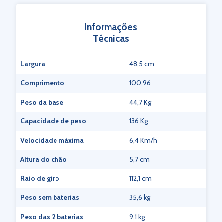
Informações
Técnicas
Largura
48,5 cm
Comprimento
100,96
Peso da base
44,7 Kg
Capacidade de peso
136 Kg
Velocidade máxima
6,4 Km/h
Altura do chão
5,7 cm
Raio de giro
112,1 cm
Peso sem baterias
35,6 kg
Peso das 2 baterias
9,1 kg