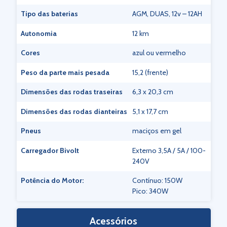
Tipo das baterias
AGM, DUAS, 12v – 12AH
Autonomia
12 km
Cores
azul ou vermelho
Peso da parte mais pesada
15,2 (frente)
Dimensões das rodas traseiras
6,3 x 20,3 cm
Dimensões das rodas dianteiras
5,1 x 17,7 cm
Pneus
maciços em gel
Carregador Bivolt
Externo 3,5A / 5A / 100-
240V
Potência do Motor:
Contínuo: 150W
Pico: 340W
Acessórios