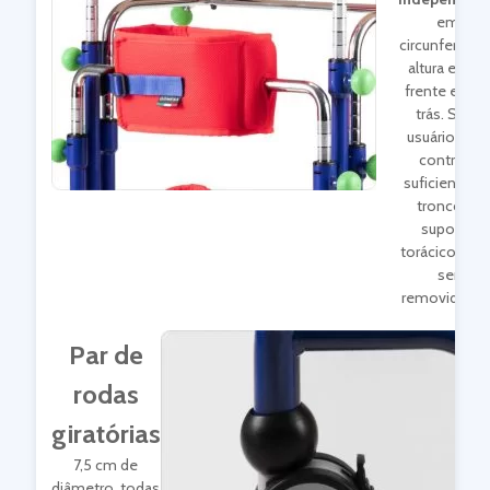
em
circunferência
altura e para
frente e para
trás. Se o
usuário tiver
controle
suficiente d
tronco, o
suporte
torácico pod
ser
removido.**
Par de
rodas
giratórias
7,5 cm de
diâmetro, todas