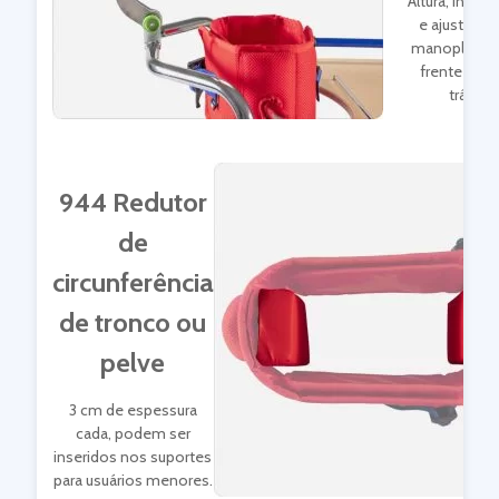
Altura, inclin
e ajuste c
manoplas, p
frente e pa
trás.
944 Redutor
de
circunferência
de tronco ou
pelve
3 cm de espessura
cada, podem ser
inseridos nos suportes
para usuários menores.