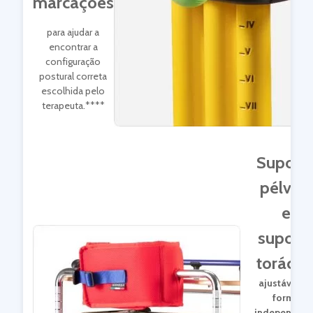
marcações
para ajudar a
encontrar a
configuração
postural correta
escolhida pelo
terapeuta.****
Suport
pélvico
e
suport
torácic
ajustável d
forma
independent