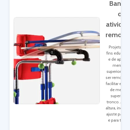
Bande
de
ativida
removí
Projetada p
fins educacio
e de apoio 
membro
superiores, 
ser removida
facilitar exerc
de membr
superiores
tronco. Ajust
altura, inclina
ajuste para f
e para trás.