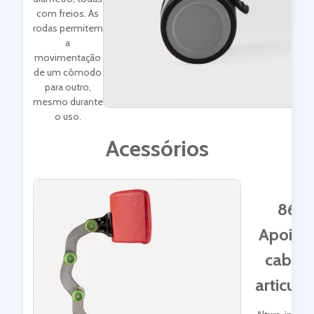
com freios. As
rodas permitem
a
movimentação
de um cômodo
para outro,
mesmo durante
o uso.
Acessórios
865
Apoio 
cabeç
articula