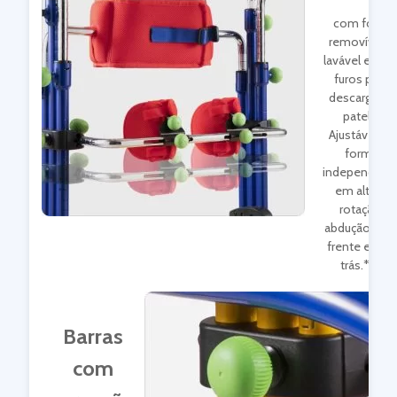
com forro
removível e
lavável e co
furos para
descarga da
patela.
Ajustável de
forma
independent
em altura,
rotação,
abdução, par
frente e para
trás.***
Barras
com