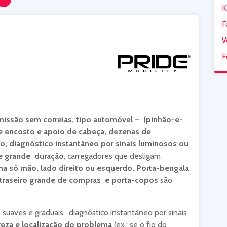
K
F
W
F
issão sem correias,
tipo automóvel – (pinhão-e-
de encosto e apoio de cabeça, dezenas de
, diagnóstico instantâneo por sinais luminosos ou
 de grande duração
, carregadores que desligam
a só mão, lado direito ou esquerdo.
Porta-bengala
traseiro grande
de compras e porta-copos
são
 suaves e graduais, diagnóstico instantâneo por sinais
reza e localização do problema
(ex.: se o fio do