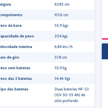
argura
63,82 cm
Comprimento
101,6 cm
Peso da base
55,11 kgs
Capacidade de peso
204 kgs
Velocidade máxima
6,84 km / h
aio de giro
57,8 cm
eso sem baterias
55,11 kg
eso das 2 baterias
34,46 Kgs
ipo das baterias
Duas baterias NF-22
(12V 50-55 Ah) de
ciclo profundo