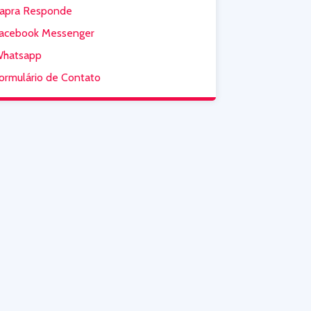
apra Responde
acebook Messenger
hatsapp
ormulário de Contato