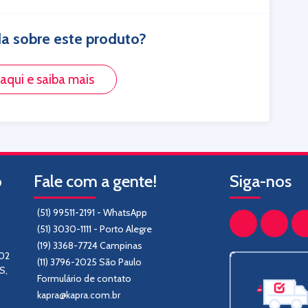
a sobre este produto?
 aqui e saiba mais
o
Fale com a gente!
Siga-nos
(51) 99511-2191 - WhatsApp
(51) 3030-1111 - Porto Alegre
(19) 3368-7724 Campinas
302
(11) 3796-2025 São Paulo
S,
Formulário de contato
kapra@kapra.com.br