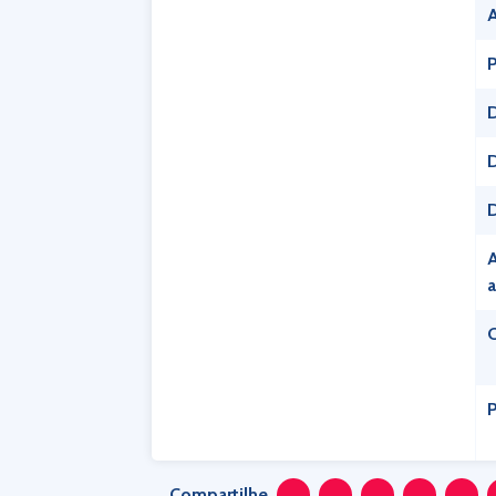
P
D
D
D
A
a
C
P
Compartilhe