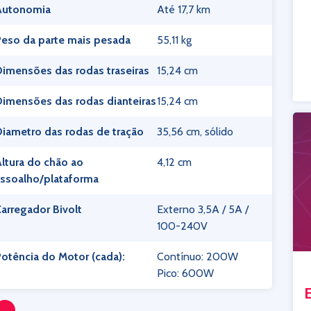
Autonomia
Até 17,7 km
eso da parte mais pesada
55,11 kg
imensões das rodas traseiras
15,24 cm
imensões das rodas dianteiras
15,24 cm
iametro das rodas de tração
35,56 cm, sólido
ltura do chão ao
4,12 cm
ssoalho/plataforma
arregador Bivolt
Externo 3,5A / 5A /
100-240V
otência do Motor (cada):
Contínuo: 200W
Pico: 600W