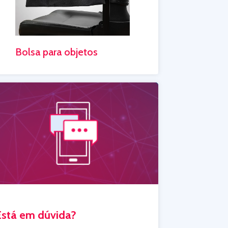
Bolsa para objetos
Está em dúvida?