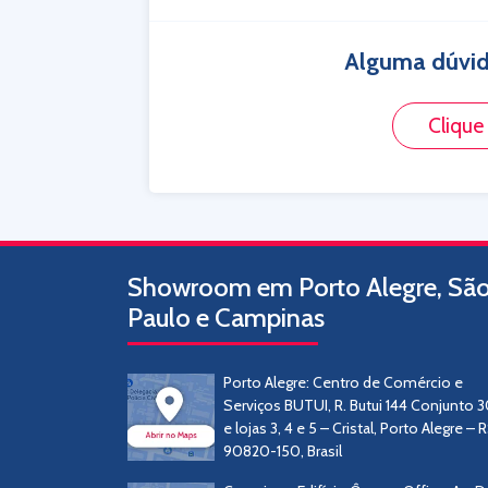
Alguma dúvid
Clique
Showroom em Porto Alegre, Sã
Paulo e Campinas
Porto Alegre: Centro de Comércio e
Serviços BUTUI, R. Butui 144 Conjunto 
e lojas 3, 4 e 5 – Cristal, Porto Alegre – R
90820-150, Brasil