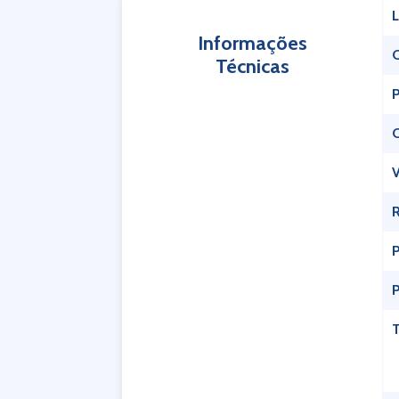
L
Informações
Técnicas
R
P
P
T