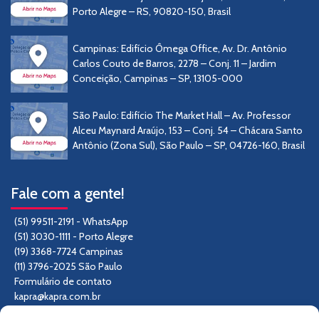
Porto Alegre – RS, 90820-150, Brasil
Campinas: Edifício Ômega Office, Av. Dr. Antônio
Carlos Couto de Barros, 2278 – Conj. 11 – Jardim
Conceição, Campinas – SP, 13105-000
São Paulo: Edifício The Market Hall – Av. Professor
Alceu Maynard Araújo, 153 – Conj. 54 – Chácara Santo
Antônio (Zona Sul), São Paulo – SP, 04726-160, Brasil
Fale com a gente!
(51) 99511-2191 - WhatsApp
(51) 3030-1111 - Porto Alegre
(19) 3368-7724 Campinas
(11) 3796-2025 São Paulo
Formulário de contato
kapra@kapra.com.br