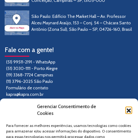
Conceição, Campinas – SP, 13105-000
São Paulo: Edifício The Market Hall – Av. Professor
Alceu Maynard Araújo, 153 – Conj. 54 – Chácara Santo
Antônio (Zona Sul), São Paulo – SP, 04726-160, Brasil
Fale com a gente!
(51) 99511-2191 - WhatsApp
(51) 3030-1111 - Porto Alegre
(19) 3368-7724 Campinas
(11) 3796-2025 São Paulo
Formulário de contato
kapra@kapra.com.br
Gerenciar Consentimento de
Siga-nos
Cookies
Para fornecer as melhores experiências, usamos tecnologias como cookies
para armazenar e/ou acessar informações do dispositivo. O consentimento
para essas tecnologias nos permitirá processar dados como