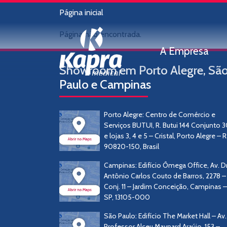
Erro 404
Página inicial
Página não encontrada.
A Empresa
Showroom em Porto Alegre, Sã
Paulo e Campinas
Porto Alegre: Centro de Comércio e
Serviços BUTUI, R. Butui 144 Conjunto 
e lojas 3, 4 e 5 – Cristal, Porto Alegre – R
90820-150, Brasil
Campinas: Edifício Ômega Office, Av. Dr
Antônio Carlos Couto de Barros, 2278 –
Conj. 11 – Jardim Conceição, Campinas –
SP, 13105-000
São Paulo: Edifício The Market Hall – Av.
Professor Alceu Maynard Araújo, 153 –