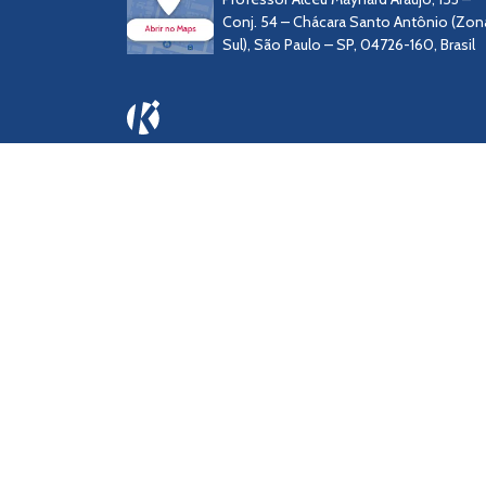
Conj. 54 – Chácara Santo Antônio (Zon
Sul), São Paulo – SP, 04726-160, Brasil